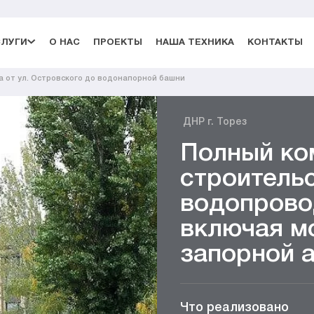
СЛУГИ
О НАС
ПРОЕКТЫ
НАША ТЕХНИКА
КОНТАКТЫ
 от ул. Островского до водонапорной башни
ДНР г. Торез
Полный ко
строитель
водопрово
включая м
запорной 
Что реализовано