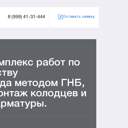
8 (999) 41-31-444
Оставить заявку
мплекс работ по
ству
да методом ГНБ,
онтаж колодцев и
арматуры.