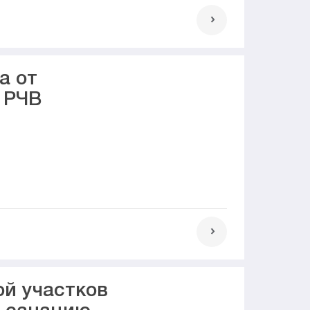
а от
 РЧВ
ой участков