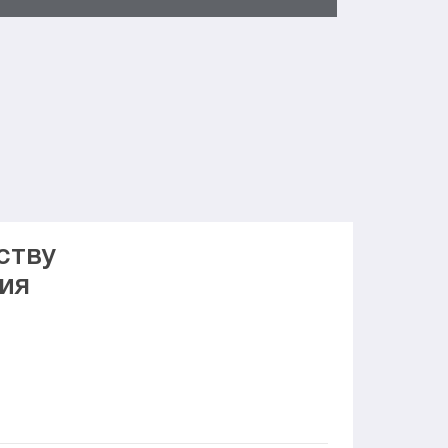
ству
ия