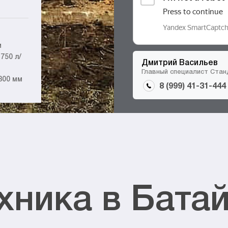
м
750 л/
Дмитрий Васильев
Главный специалист Ста
800 мм
8 (999) 41-31-444
хника в Бата