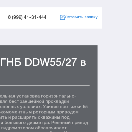
8 (999) 41-31-444
Оставить заявку
 ГНБ DDW55/27 в
ельная установка горизонтально-
 для бестраншейной прокладки
снённых условиях. Усилие протяжки 55
сокомоментным роторным приводом
ить и расширять скважины под
 и большого диаметра. Реечный привод
м гидромотором обеспечивает