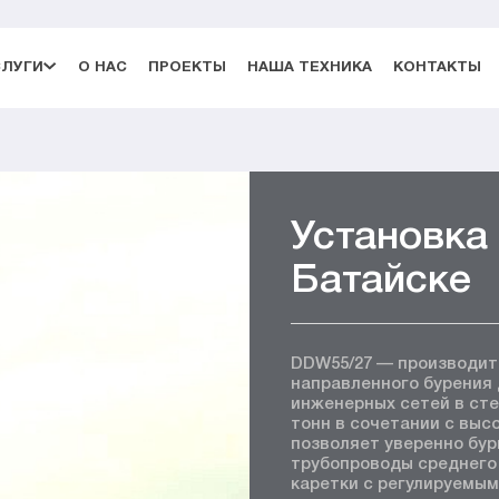
СЛУГИ
О НАС
ПРОЕКТЫ
НАША ТЕХНИКА
КОНТАКТЫ
Установка
Батайске
DDW55/27 — производит
направленного бурения
инженерных сетей в сте
тонн в сочетании с вы
позволяет уверенно бур
трубопроводы среднего
каретки с регулируемы