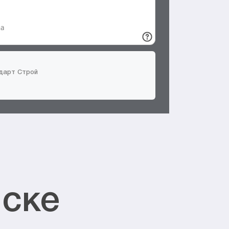
ндарт Строй
йске