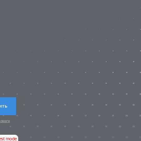
?
ить
ского