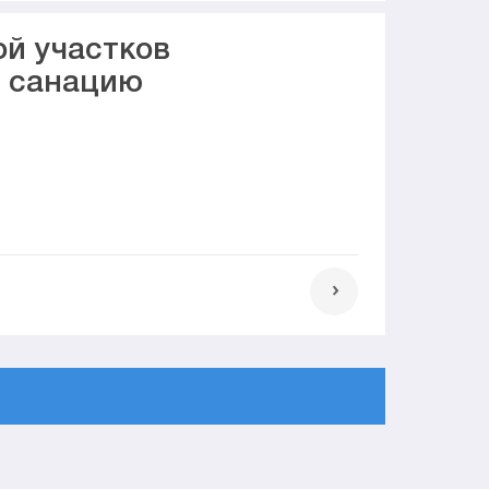
ой участков
я санацию