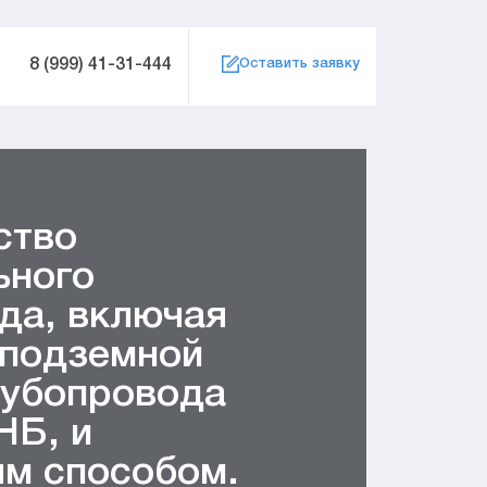
8 (999) 41-31-444
Оставить заявку
ство
ьного
да, включая
 подземной
рубопровода
НБ, и
м способом.