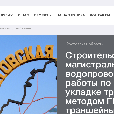
СЛУГИ
О НАС
ПРОЕКТЫ
НАША ТЕХНИКА
КОНТАКТЫ
чника водоснабжения
Ростовская область
Строитель
магистрал
водопрово
работы по
укладке т
методом Г
траншейны