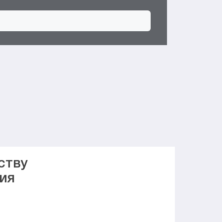
ству
ия