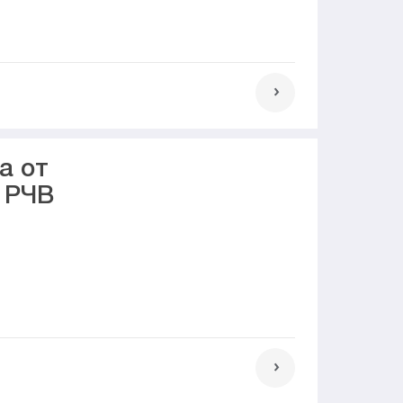
а от
 РЧВ