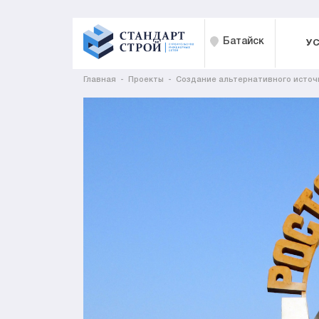
Батайск
У
Главная
Проекты
Создание альтернативного исто