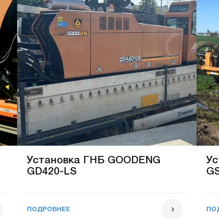
Установка ГНБ GOODENG
Ус
GD420-LS
GS
ПОДРОБНЕЕ
ПО