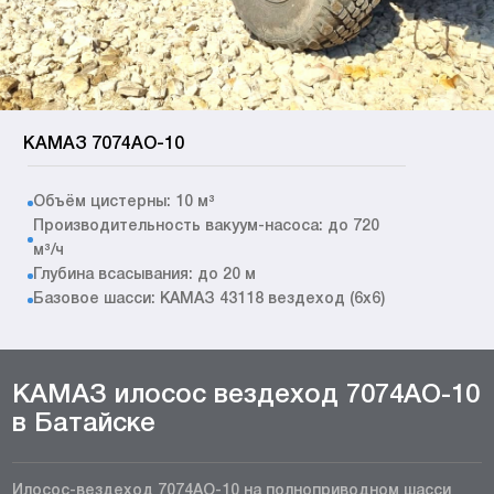
КАМАЗ 7074АО-10
Объём цистерны: 10 м³
Производительность вакуум-насоса: до 720
м³/ч
Глубина всасывания: до 20 м
Базовое шасси: КАМАЗ 43118 вездеход (6x6)
КАМАЗ илосос вездеход 7074АО-10
в Батайске
Илосос-вездеход 7074АО-10 на полноприводном шасси