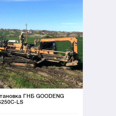
тановка ГНБ GOODENG
250C-LS