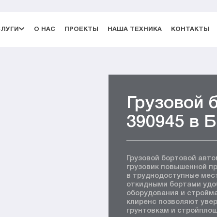
СЛУГИ
О НАС
ПРОЕКТЫ
НАША ТЕХНИКА
КОНТАКТЫ
Грузовой 
390945 в 
Грузовой бортовой авто
грузовик повышенной п
в труднодоступные мес
откидными бортами удо
оборудования и стройма
клиренс позволяют увер
грунтовкам и стройплощ