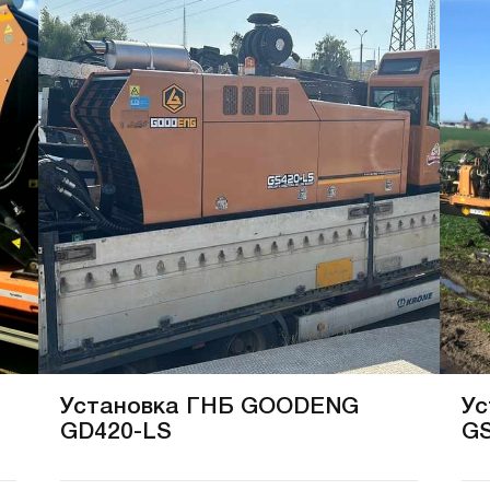
Установка ГНБ GOODENG
Ус
GD420-LS
GS