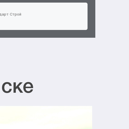
ндарт Строй
йске