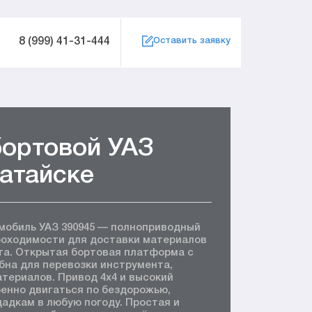
8 (999) 41-31-444
Оставить заявку
бортовой УАЗ
Батайске
мобиль УАЗ 390945 — полноприводный
роходимости для доставки материалов
та. Открытая бортовая платформа с
бна для перевозки инструмента,
териалов. Привод 4x4 и высокий
енно двигаться по бездорожью,
адкам в любую погоду. Простая и