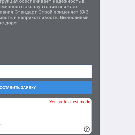
трукция обеспечивает надёжность в
номичность эксплуатации снижает
мпания Стандарт Строй применяет УАЗ
мость и неприхотливость. Выносливый
е дорог.
ОСТАВИТЬ ЗАЯВКУ