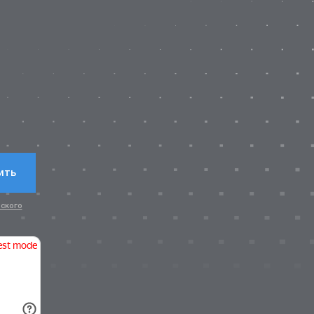
?
ить
ского