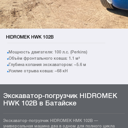
HIDROMEK HWK 102B
Мощность двигателя: 100 л.с. (Perkins)
Объём фронтального ковша: 1.1 м³
Глубина копания экскаватором: ~5.6 м
Усилие отрыва ковша: ~68 кН
Экскаватор-погрузчик HIDROMEK
HWK 102B в Батайске
Экскаватор-погрузчик HIDROMEK HMK 102B —
универсальная машина два в одном для полного цикла