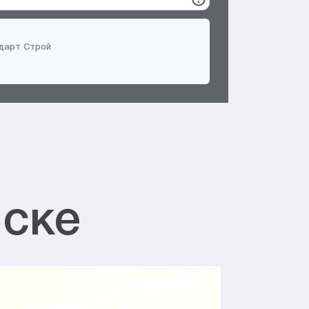
ндарт Строй
йске