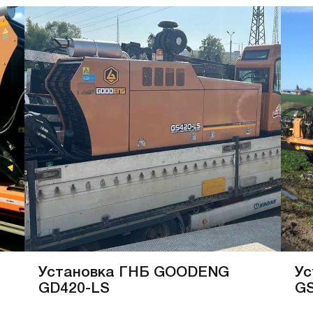
Установка ГНБ GOODENG
Ус
GD420-LS
GS