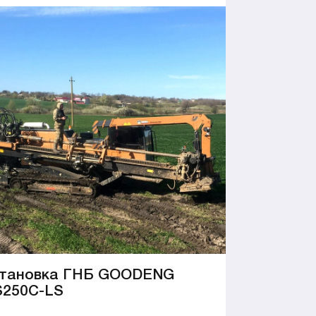
тановка ГНБ GOODENG
250C-LS