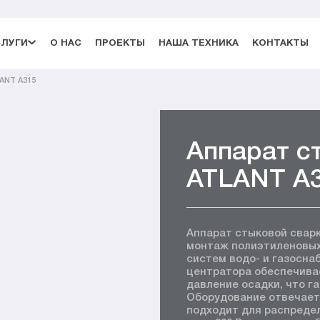
СЛУГИ
О НАС
ПРОЕКТЫ
НАША ТЕХНИКА
КОНТАКТЫ
ANT A315
Аппарат с
ATLANT A3
Аппарат стыковой свар
монтаж полиэтиленовых
систем водо- и газосна
центратора обеспечива
давление осадки, что г
Оборудование отвечает
подходит для распредел