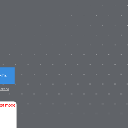
?
ить
ского